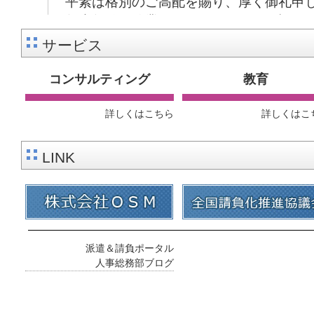
平素は格別のご高配を賜り、厚く御礼申
年末年始の休業日につきまして、下記のと
サービス
【期間】
2025年12月27日（土）～2025年1月4日
コンサルティング
教育
※年内は12月26日（金）11時30分まで
詳しくはこちら
詳しくはこ
お電話でのお問い合わせは連休明けにご連
ます。
LINK
メールでのお問い合わせにつきましては、
だきます。
2025/07/30
夏期休暇のお知らせ
派遣＆請負ポータル
平素は格別のご高配を賜り、厚くお礼申し
人事総務部ブログ
夏期休暇につきまして、下記のとおりお知